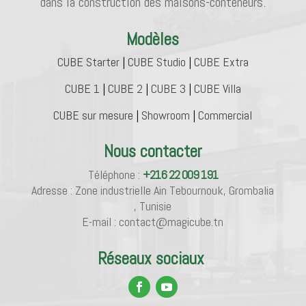
dans la construction des maisons-conteneurs.
Modèles
CUBE Starter
|
CUBE Studio
|
CUBE Extra
CUBE 1
|
CUBE 2
|
CUBE 3
|
CUBE Villa
CUBE sur mesure
|
Showroom
|
Commercial
Nous contacter
Téléphone :
+216 22 009 191
Adresse : Zone industrielle Ain Tebournouk, Grombalia
, Tunisie
E-mail : contact@magicube.tn
Réseaux sociaux